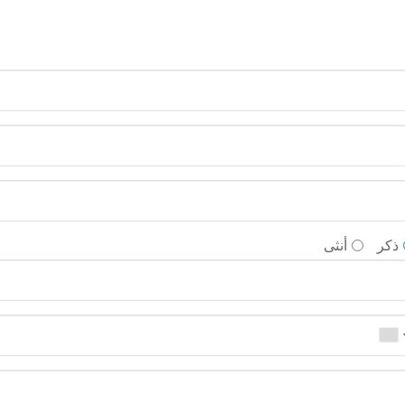
ذكر
أنثى