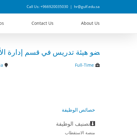
Ski
Call Us: +966920035030
|
hr@gulf.edu.sa
t
conten
obs
Contact Us
About Us
عضو هيئة تدريس في قسم إدارة الأ
ia
Full-Time
خصائص الوظيفة
تصنيف الوظيفة
منصة الاستقطاب